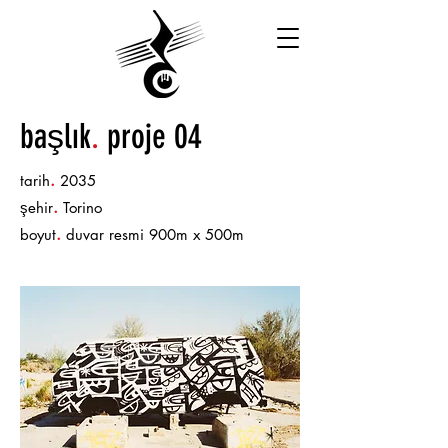
başlık
.
proje 04
.
tarih
2035
.
şehir
Torino
.
boyut
duvar resmi 900m x 500m